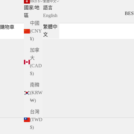
HKD $
繁體中文
國家/地
語言
BES
區
English
中國
繁體中
購物車
(CNY
文
¥)
加拿
大
(CAD
$)
南韓
(KRW
₩)
台灣
(TWD
$)