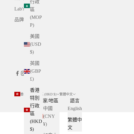
行政
Lab's Share
區
(MOP
品牌合作招商
P)
美國
(USD
$)
英國
(GBP
£)
香港
香港特別行政區 (HKD $)
繁體中文
特別
國家/地區
語言
行政
中國
English
區
(CNY
繁體中
(HKD
¥)
文
$)