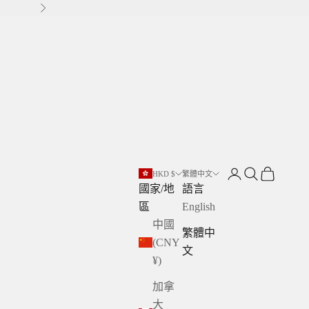
下一個
開啟帳戶頁面
開啟搜尋
開啟購物
HKD $
繁體中文
國家/地
語言
區
English
中國
繁體中
(CNY
文
¥)
加拿
大