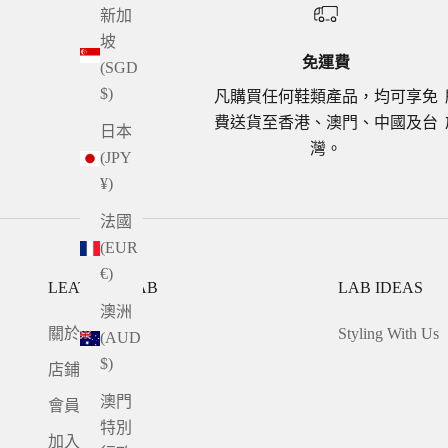
新加
坡
免運費
(SGD
$)
凡購買任何鞋類產品，均可享免
費送貨至香港、澳門、中國及台
日本
灣。
(JPY
¥)
法國
(EUR
€)
LEATHER LAB
LAB IDEAS
澳洲
關於我們
Styling With Us
(AUD
$)
店鋪地址
澳門
會員計劃
特別
加入我們