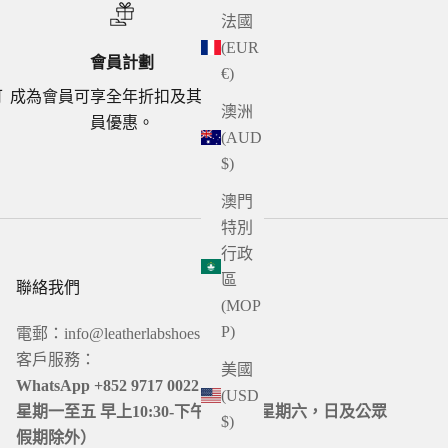
法國
(EUR
會員計劃
€)
可
成為會員可享全年折扣及其他會
澳洲
員優惠。
(AUD
$)
澳門
特別
行政
區
聯絡我們
(MOP
P)
電郵：info@leatherlabshoes.com
客戶服務：
美國
WhatsApp +852 9717 0022
(USD
星期一至五 早上10:30-下午19:00（星期六，日及公眾
$)
假期除外）