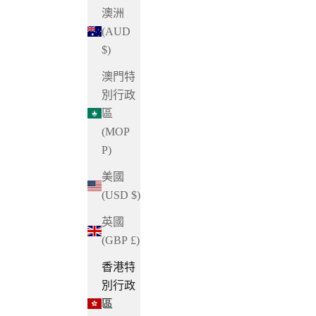
澳洲
(AUD
$)
澳門特
別行政
區
(MOP
P)
美國
(USD $)
英國
(GBP £)
香港特
別行政
區