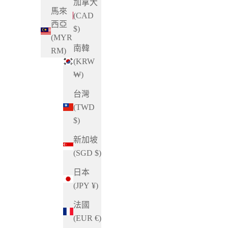
加拿大
馬來
(CAD
西亞
$)
(MYR
南韓
RM)
(KRW
₩)
台灣
(TWD
$)
新加坡
(SGD $)
日本
(JPY ¥)
法國
(EUR €)